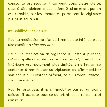
cons­tante est requise. Il convient donc d'être alerte,
c'est-à-dire plei­ne­ment cons­cient. Seul un esprit pur en
est capable, car les impu­retés para­sitent la vigi­lance
pleine et sou­tenue.
Immobilité intérieure
Pour la méditation profonde, l'immobilité intérieure est
une condition
sine qua non
.
Pour une médi­tation de vigi­lance à l'ins­tant présent,
qu'on appelle aussi de “pleine conscience”, l'immo­bi­lité
inté­rieure est nette­ment plus limitée. En effet, on se
contente d'immobi­liser sa vigi­lance, ou d'immobi­liser
son esprit sur l'instant présent, ce qui revient exac­te­
ment au même !
Pour le reste, l'esprit ne s'immobilise pas sur un point
unique ; il accepte tout ce qui vient, sans reje­ter quoi
que ce soit.