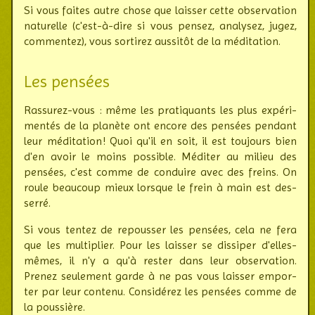
Si vous faites autre chose que laisser cette obser­va­tion
natu­relle (c'est-à-dire si vous pensez, analysez, jugez,
commen­tez), vous sorti­rez aussitôt de la médi­tation.
Les pensées
Rassurez-vous : même les prati­quants les plus expé­ri­
men­tés de la planète ont encore des pensées pendant
leur médi­tation ! Quoi qu'il en soit, il est tou­jours bien
d'en avoir le moins possible. Méditer au milieu des
pensées, c'est comme de conduire avec des freins. On
roule beau­coup mieux lorsque le frein à main est des­
serré.
Si vous tentez de repousser les pensées, cela ne fera
que les multi­plier. Pour les laisser se dissi­per d'elles-
mêmes, il n'y a qu'à rester dans leur obser­vation.
Prenez seule­ment garde à ne pas vous laisser empor­
ter par leur contenu. Consi­dérez les pensées comme de
la pous­sière.