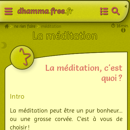
?
À propos
+ de lucidité pour + de liberté
dhamma
.
free
.fr
>
>
16 min.
ne rien faire
méditation
La méditation
La méditation, c'est
quoi ?
Intro
La méditation peut être un pur bonheur…
ou une grosse corvée. C'est à vous de
choisir !