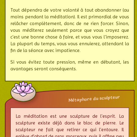
Tout dépendra de votre volonté à tout aban­don­ner (au
moins pendant la médi­ta­tion). Il est primor­dial de vous
relâcher com­plè­te­ment, donc de ne rien forcer. Sinon,
vous médi­terez seule­ment parce que vous croyez que
c'est une bonne chose à faire, et vous vous l'impo­se­rez.
La plu­part du temps, vous vous ennuie­rez, atten­dant la
fin de la séance avec impa­tience.
Si vous évitez toute pression, même en débu­tant, les
avan­tages seront consé­quents.
Métaphore du sculpteur
La méditation est une sculpture de l'esprit. La
sculp­ture existe déjà dans le bloc de pierre. Le
sculp­teur ne fait que retirer ce qui l'entoure. Il
enlève d'abord de gros mor­ceaux, puis il affine peu