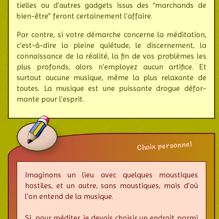
tielles ou d'autres gadgets issus des “mar­chands de
bien-être” feront cer­tai­ne­ment l'affaire.
Par contre, si votre démarche concerne la médi­tation,
c'est-à-dire la pleine quiétude, le discer­ne­ment, la
connais­sance de la réalité, la fin de vos pro­blèmes les
plus pro­fonds, alors n'em­ployez aucun arti­fice. Et
surtout aucune musique, même la plus rela­xante de
toutes. La musique est une puis­sante drogue défor­
mante pour l'esprit.
Choix personnel
Imaginons un lieu avec quelques moustiques
hostiles, et un autre, sans mous­tiques, mais d'où
l'on entend de la musique.
Si, pour méditer, je devais choisir un endroit parmi