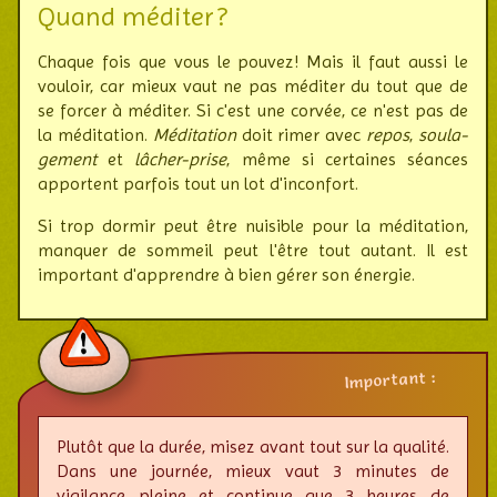
Quand méditer ?
Chaque fois que vous le pouvez ! Mais il faut aussi le
vouloir, car mieux vaut ne pas méditer du tout que de
se forcer à méditer. Si c'est une corvée, ce n'est pas de
la méditation.
Méditation
doit rimer avec
repos
,
sou­la­
ge­ment
et
lâcher-prise
, même si certaines séances
apportent parfois tout un lot d'inconfort.
Si trop dormir peut être nuisible pour la médi­tation,
manquer de som­meil peut l'être tout autant. Il est
impor­tant d'appren­dre à bien gérer son énergie.
Important :
Plutôt que la durée, misez avant tout sur la qualité.
Dans une journée, mieux vaut 3 minutes de
vigilance pleine et continue que 3 heures de