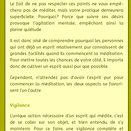
Le fait de ne pas respec­ter ces points ne vous empê­
chera pas de méditer, mais votre pra­tique demeu­rera
super­fi­cielle. Pourquoi ? Parce que suivre ses désirs
provoque l'agi­tation mentale, empê­chant ainsi la
pleine quiétude.
Il est donc aisé de comprendre pourquoi les personnes
qui ont déjà un esprit rela­ti­vement pur connais­sent de
grandes faci­lités quand ils commen­cent la médi­tation.
Pour mettre toutes les chances de votre côté, il importe
donc de cul­tiver un esprit aussi pur que possible.
Cependant, n'attendez pas d'avoir l'esprit pur pour
commen­cer la médi­tation, les deux aspects se favo­ri­
sent l'un l'autre.
Vigilance
L'unique action nécessaire d'un esprit qui médite, c'est
de se coller sur son objet, et bien entendu, de s'y
maintenir. Pour ce faire, une vigi­lance com­plète et