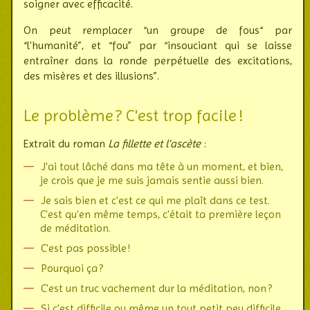
soigner avec effi­cacité.
On peut remplacer “un groupe de fous“ par
“l'humanité”, et “fou” par “insou­ciant qui se laisse
entraî­ner dans la ronde perpé­tuelle des exci­ta­tions,
des misères et des illusions”.
Le problème ? C'est trop facile !
Extrait du roman
La fillette et l’ascète
:
J'ai tout lâché dans ma tête à un moment, et bien,
je crois que je me suis jamais sentie aussi bien.
Je sais bien et c'est ce qui me plaît dans ce test.
C'est qu'en même temps, c'était ta première leçon
de méditation.
C'est pas possible !
Pourquoi ça ?
C'est un truc vachement dur la méditation, non ?
Si c'est difficile ou même un tout petit peu difficile,