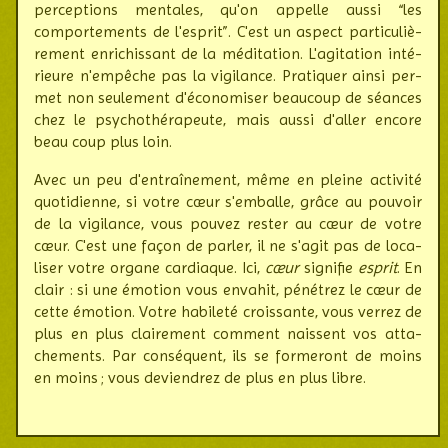
percep­tions mentales, qu'on ap­pelle aussi “les
compor­te­ments de l'esprit”. C'est un aspect parti­cu­liè­
rement enri­chis­sant de la médi­tation. L'agi­ta­tion inté­
rieure n'em­pê­che pas la vigi­lance. Pra­tiquer ainsi per­
met non seule­ment d'éco­no­miser beau­coup de séances
chez le psycho­thé­ra­peute, mais aussi d'aller encore
beau coup plus loin.
Avec un peu d'entraînement, même en pleine activité
quoti­dienne, si votre cœur s'emballe, grâce au pouvoir
de la vigi­lance, vous pouvez rester au cœur de votre
cœur. C'est une façon de parler, il ne s'agit pas de loca­
liser votre organe car­diaque. Ici,
cœur
signifie
esprit
. En
clair : si une émotion vous envahit, péné­trez le cœur de
cette émotion. Votre habi­leté crois­sante, vous verrez de
plus en plus clai­re­ment comment nais­sent vos atta­
che­ments. Par consé­quent, ils se for­me­ront de moins
en moins ; vous devien­drez de plus en plus libre.