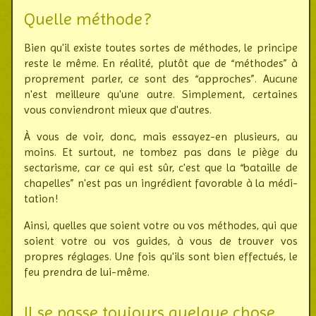
Quelle méthode ?
Bien qu'il existe toutes sortes de méthodes, le prin­cipe
reste le même. En réalité, plutôt que de “méthodes” à
pro­pre­ment parler, ce sont des “approches”. Aucune
n'est meilleure qu'une autre. Sim­ple­ment, cer­taines
vous con­vien­dront mieux que d'au­tres.
À vous de voir, donc, mais essayez-en plusieurs, au
moins. Et sur­tout, ne tombez pas dans le piège du
secta­risme, car ce qui est sûr, c'est que la “bataille de
cha­pelles” n'est pas un ingré­dient favo­rable à la médi­
tation !
Ainsi, quelles que soient votre ou vos métho­des, qui que
soient votre ou vos guides, à vous de trouver vos
propres régla­ges. Une fois qu'ils sont bien effec­tués, le
feu prendra de lui-même.
Il se passe toujours quelque chose