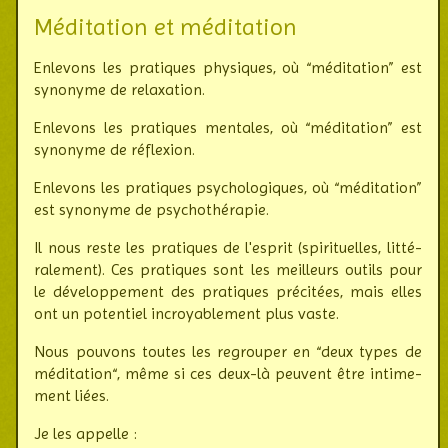
Méditation et méditation
Enlevons les pratiques physiques, où “médi­ta­tion” est
synonyme de rela­xation.
Enlevons les pra­tiques mentales, où “médi­ta­tion” est
syno­nyme de réfle­xion.
Enlevons les pra­tiques psy­cho­lo­giques, où “médi­ta­tion”
est synonyme de psycho­thé­rapie.
Il nous reste les pratiques de l'esprit (spiri­tu­elles, litté­
ra­lement). Ces pratiques sont les meilleurs outils pour
le dévelop­pe­ment des pra­tiques pré­ci­tées, mais elles
ont un poten­tiel incro­ya­ble­ment plus vaste.
Nous pouvons toutes les regrouper en “deux types de
méditation“, même si ces deux-là peuvent être inti­me­
ment liées.
Je les appelle :