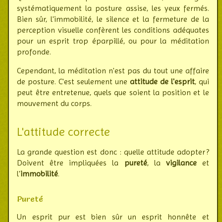
systé­ma­ti­que­ment la posture assi­se, les yeux fermés.
Bien sûr, l'immo­bilité, le silence et la ferme­ture de la
per­cep­tion visu­elle con­fè­rent les condi­tions adé­quates
pour un esprit trop épar­pillé, ou pour la médi­tation
pro­fonde.
Cependant, la méditation n'est pas du tout une affaire
de posture. C'est seule­ment une
attitude de l'esprit
, qui
peut être entre­tenue, quels que soient la position et le
mou­ve­ment du corps.
L'attitude correcte
La grande question est donc : quelle attitude adopter ?
Doivent être impli­quées la
pureté
, la
vigilance
et
l'
immobilité
.
Pureté
Un esprit pur est bien sûr un esprit honnête et