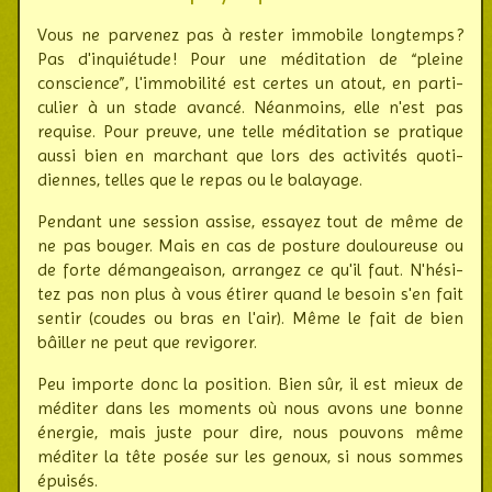
Vous ne parvenez pas à rester immobile longtemps ?
Pas d'inquié­tude ! Pour une médi­tation de “pleine
conscience”, l'immo­bi­lité est certes un atout, en parti­
cu­lier à un stade avancé. Néan­moins, elle n'est pas
requise. Pour preuve, une telle médi­tation se pratique
aussi bien en mar­chant que lors des acti­vi­tés quo­ti­
diennes, telles que le repas ou le balayage.
Pendant une session assise, essayez tout de même de
ne pas bouger. Mais en cas de posture dou­lou­reuse ou
de forte déman­geaison, arrangez ce qu'il faut. N'hési­
tez pas non plus à vous étirer quand le besoin s'en fait
sentir (coudes ou bras en l'air). Même le fait de bien
bâiller ne peut que revi­gorer.
Peu importe donc la position. Bien sûr, il est mieux de
méditer dans les moments où nous avons une bonne
énergie, mais juste pour dire, nous pouvons même
méditer la tête posée sur les genoux, si nous sommes
épuisés.