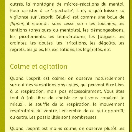
autres, la montagne de micros-réac­tions du mental.
Pour assister à ce "spec­tacle", il n'y a qu'à laisser sa
vigilance sur l'esprit. Celui-ci est comme une balle de
flipper
, il rebon­dit sans cesse sur : les touchers, les
tentions (phy­siques ou men­tales), les déman­geai­sons,
les pico­te­ments, les tem­pé­ra­tures, les fatigues, les
craintes, les doutes, les irri­tations, les dégoûts, les
regrets, les joies, les exci­tations, les légè­retés, etc.
Calme et agitation
Quand l'esprit est calme, on observe natu­relle­ment
surtout des sensa­tions physiques, qui peuvent être liées
à la respi­ration, mais pas néces­saire­ment. Vous êtes
tout à fait libre de choisir ce qui vous convient le
mieux : le souffle de la respi­ration, le mou­vement
respi­ra­toire du ventre, l'en­semble de ce qui apparaît,
ou autre. Les possi­bi­lités sont nom­breuses.
Quand l'esprit est moins calme, on observe plutôt les